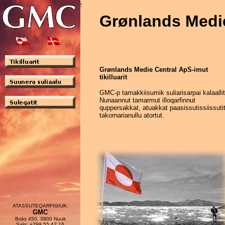
Grønlands Medi
Grønlands Medie Central ApS-imut
tikilluarit
GMC-p tamakkiisumik suliarisarpai kalaallit
Nunaannut tamarmut illoqarfinnut
quppersakkat, atuakkat paasissutissiissuti
takornarianullu atortut.
ATASSUTEQARFIGIUK:
GMC
Boks 450, 3900 Nuuk
Salg: +299 55 42 16