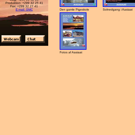
Produktion: +299 32 25 41
Fax: +299 32 27 41
E-mail: GMC
Den gamle Pigeskole
Solnedgang i Aasiaat
Fotos af Aasiaat