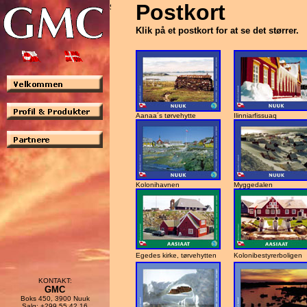
Postkort
Klik på et postkort for at se det størrer.
Aanaa´s tørvehytte
Ilinniarfissuaq
Kolonihavnen
Myggedalen
Egedes kirke, tørvehytten
Kolonibestyrerboligen
KONTAKT:
GMC
Boks 450, 3900 Nuuk
Salg: +299 55 42 16